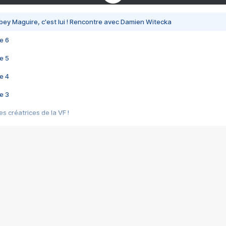
bey Maguire, c'est lui ! Rencontre avec Damien Witecka
e 6
e 5
e 4
e 3
s créatrices de la VF !
e 2
e 1
e Mektoub My Love arrive enfin ! Rencontre avec Shaïn Boumedine et Sal
i : après Toni en famille
elle réalise le bouleversant Dites lui que je l'aime
ais ! Rencontre autour de Vie privée de Rebecca Zlotowski