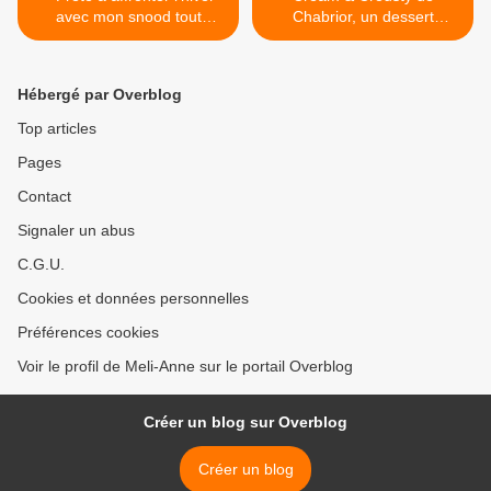
avec mon snood tout
Chabrior, un dessert
douillet ! {Tuto}
express et gourmand! {test}
>
Hébergé par Overblog
Top articles
Pages
Contact
Signaler un abus
C.G.U.
Cookies et données personnelles
Préférences cookies
Voir le profil de Meli-Anne sur le portail Overblog
Créer un blog sur Overblog
Créer un blog