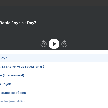
 Battle Royale - DayZ
 DayZ
 a 13 ans (et vous l'avez ignoré)
e (littéralement)
im Rayan
 toutes les règles
s les jeux vidéo