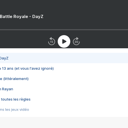
 Battle Royale - DayZ
 DayZ
 a 13 ans (et vous l'avez ignoré)
e (littéralement)
im Rayan
 toutes les règles
s les jeux vidéo
us choquant de Rockstar ? - Le scandale BULLY