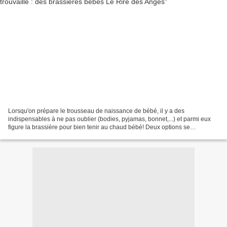
Lorsqu'on prépare le trousseau de naissance de bébé, il y a des
indispensables à ne pas oublier (bodies, pyjamas, bonnet,...) et parmi eux
figure la brassière pour bien tenir au chaud bébé! Deux options se
présentent alors: l'acheter en magasins du genre...