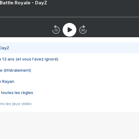
 Battle Royale - DayZ
 DayZ
 a 13 ans (et vous l'avez ignoré)
e (littéralement)
im Rayan
 toutes les règles
s les jeux vidéo
us choquant de Rockstar ? - Le scandale BULLY
e plus moche de Steam
du RÊVE tourne au CAUCHEMAR