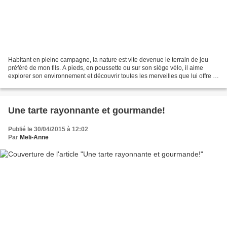
Habitant en pleine campagne, la nature est vite devenue le terrain de jeu
préféré de mon fils. A pieds, en poussette ou sur son siège vélo, il aime
explorer son environnement et découvrir toutes les merveilles que lui offre la
nature. Une chose est sûre,...
Une tarte rayonnante et gourmande!
Publié le 30/04/2015 à 12:02
Par
Meli-Anne