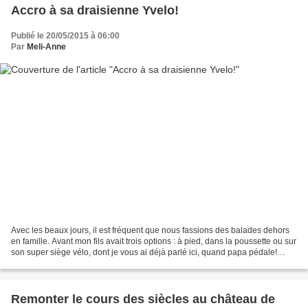
Accro à sa draisienne Yvelo!
Publié le 20/05/2015 à 06:00
Par
Meli-Anne
Avec les beaux jours, il est fréquent que nous fassions des balades dehors
en famille. Avant mon fils avait trois options : à pied, dans la poussette ou sur
son super siège vélo, dont je vous ai déjà parlé ici, quand papa pédale!
Depuis peu, un quatrième...
Remonter le cours des siècles au château de