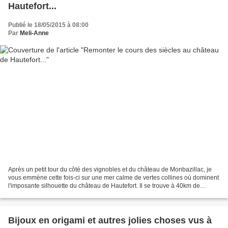
Hautefort...
Publié le 18/05/2015 à 08:00
Par
Meli-Anne
Après un petit tour du côté des vignobles et du château de Monbazillac, je
vous emmène cette fois-ci sur une mer calme de vertes collines où dominent
l'imposante silhouette du château de Hautefort. Il se trouve à 40km de
Périgueux et l'ayant visité il...
Bijoux en origami et autres jolies choses vus à